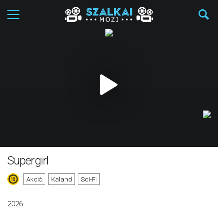
Supergirl
Akció
Kaland
Sci-Fi
2026