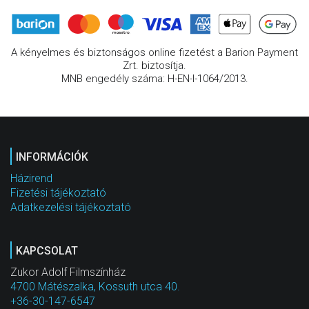
A kényelmes és biztonságos online fizetést a Barion Payment
Zrt. biztosítja.
MNB engedély száma: H-EN-I-1064/2013.
INFORMÁCIÓK
Házirend
Fizetési tájékoztató
Adatkezelési tájékoztató
KAPCSOLAT
Zukor Adolf Filmszínház
4700 Mátészalka, Kossuth utca 40.
+36-30-147-6547