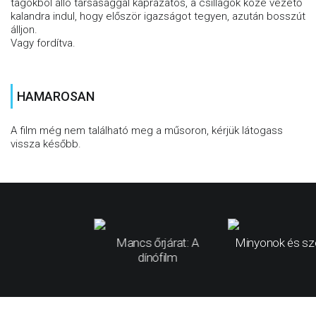
tagokból álló társasággal káprázatos, a csillagok közé vezető
kalandra indul, hogy először igazságot tegyen, azután bosszút
álljon.
Vagy fordítva.
HAMAROSAN
A film még nem található meg a műsoron, kérjük látogass
vissza később.
Mancs őrjárat: A
Minyonok és sz
dínófilm