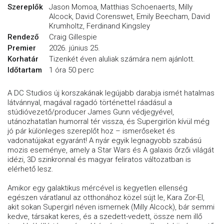
Szereplők
Jason Momoa, Matthias Schoenaerts, Milly
Alcock, David Corenswet, Emily Beecham, David
Krumholtz, Ferdinand Kingsley
Rendező
Craig Gillespie
Premier
2026. június 25.
Korhatár
Tizenkét éven aluliak számára nem ajánlott.
Időtartam
1 óra 50 perc
A DC Studios új korszakának legújabb darabja ismét hatalmas
látvánnyal, magával ragadó történettel ráadásul a
stúdióvezető/producer James Gunn védjegyével,
utánozhatatlan humorral tér vissza, és Supergirlön kívül még
jó pár különleges szereplőt hoz – ismerőseket és
vadonatújakat egyaránt! A nyár egyik legnagyobb szabású
mozis eseménye, amely a Star Wars és A galaxis őrzői világát
idézi, 3D szinkronnal és magyar feliratos változatban is
elérhető lesz.
Amikor egy galaktikus mércével is kegyetlen ellenség
egészen váratlanul az otthonához közel sújt le, Kara Zor-El,
akit sokan Supergirl néven ismernek (Milly Alcock), bár semmi
kedve, társakat keres, és a szedett-vedett, össze nem illő