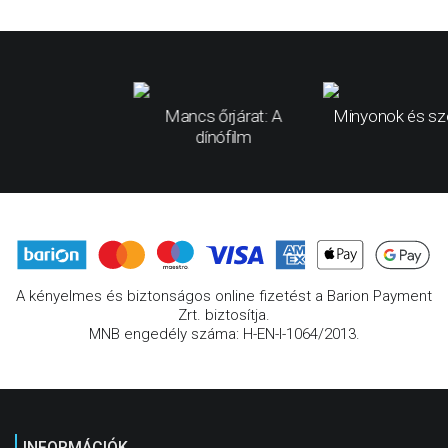
Mancs őrjárat: A
Minyonok és sz
dínófilm
A kényelmes és biztonságos online fizetést a Barion Payment
Zrt. biztosítja.
MNB engedély száma: H-EN-I-1064/2013.
INFORMÁCIÓK