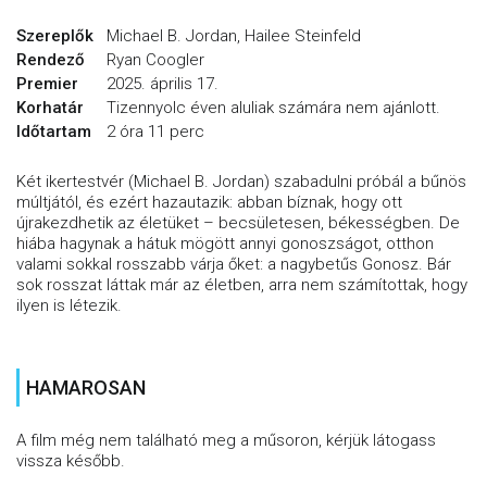
Szereplők
Michael B. Jordan, Hailee Steinfeld
Rendező
Ryan Coogler
Premier
2025. április 17.
Korhatár
Tizennyolc éven aluliak számára nem ajánlott.
Időtartam
2 óra 11 perc
Két ikertestvér (Michael B. Jordan) szabadulni próbál a bűnös
múltjától, és ezért hazautazik: abban bíznak, hogy ott
újrakezdhetik az életüket – becsületesen, békességben. De
hiába hagynak a hátuk mögött annyi gonoszságot, otthon
valami sokkal rosszabb várja őket: a nagybetűs Gonosz. Bár
sok rosszat láttak már az életben, arra nem számítottak, hogy
ilyen is létezik.
HAMAROSAN
A film még nem található meg a műsoron, kérjük látogass
vissza később.