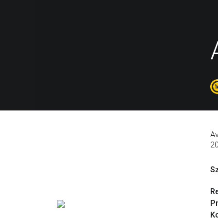
Av
2
S
R
P
Ko