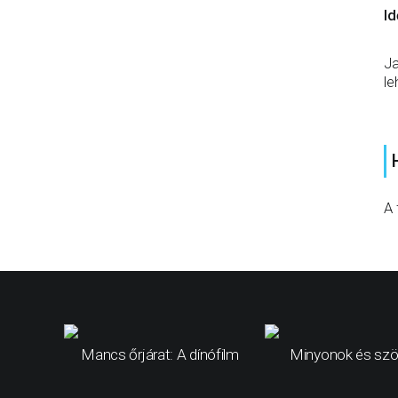
Id
Ja
le
A 
Mancs őrjárat: A dínófilm
Minyonok és szö