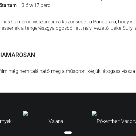
őtartam
3 óra 17 perc
mes Cameron visszarepíti a közönséget a Pandorára, hogy is
hessenek a tengerészgyalogosból lett na’vi vezető, Jake Sully, a
HAMAROSAN
film még nem található meg a műsoron, kérjük látogass vissza
rnyek
Vaiana
Pókember: Vadona