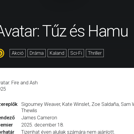
Avatar: Tűz és Hamu
Akció
Dráma
Kaland
Sci-Fi
Thriller
atar: Fire and Ash
025
zereplők
Sigourney Weaver, Kate Winslet, Zoe Saldaña, Sam Wo
Thewlis
endező
James Cameron
remier
2025. december 18.
rhatár
Tizenhat éven aluliak számára nem ajánlott.