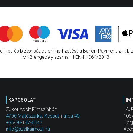
elmes és biztonságos online fizetést a Barion Payment Zrt. bizt
MNB engedély száma: H-EN-I-1064/2013.
KAPCSOLAT
IM
Zukor Adolf Filmszínház
LAU
4700 Mátészalka, Kossuth utca 40.
1054
+36-30-147-6547
Cég
info@szalkaimozi.hu
Adó