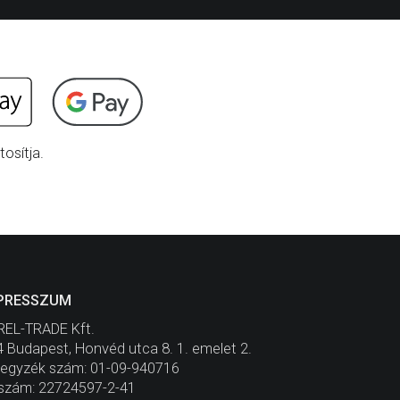
osítja.
PRESSZUM
REL-TRADE Kft.
 Budapest, Honvéd utca 8. 1. emelet 2.
jegyzék szám: 01-09-940716
szám: 22724597-2-41