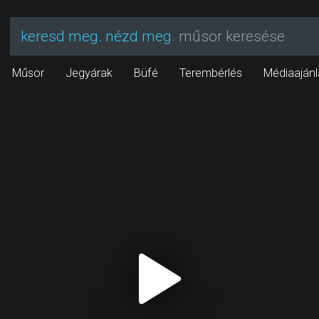
keresd meg. nézd meg.
műsor keresése
Műsor
Jegyárak
Büfé
Terembérlés
Médiaajánl