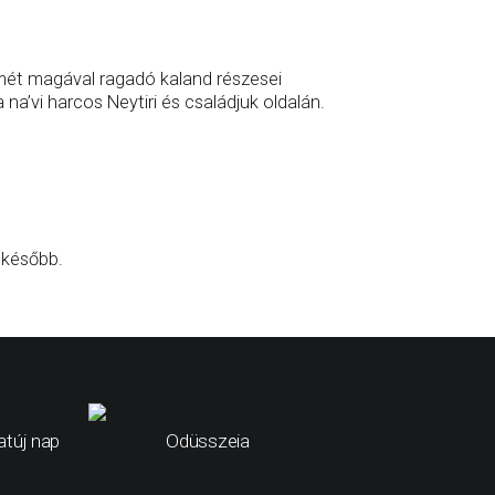
mét magával ragadó kaland részesei
 na’vi harcos Neytiri és családjuk oldalán.
 később.
túj nap
Odüsszeia