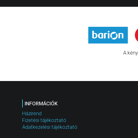
A kény
INFORMÁCIÓK
Házirend
Fizetési tájékoztató
Adatkezelési tájékoztató